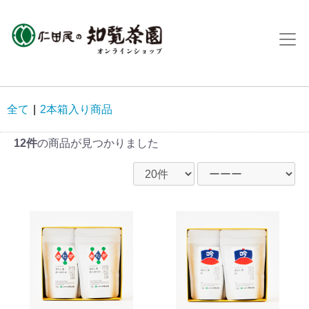
全て
|
2本箱入り商品
12件
の商品が見つかりました