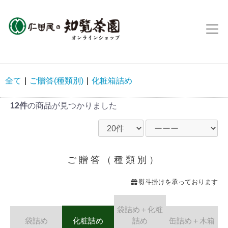
全て
|
ご贈答(種類別)
|
化粧箱詰め
12件
の商品が見つかりました
ご贈答（種類別）
熨斗掛けを承っております
袋詰め＋化粧
袋詰め
化粧詰め
詰め
缶詰め＋木箱