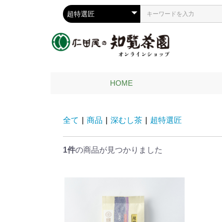
HOME
全て
|
商品
|
深むし茶
|
超特選匠
1件
の商品が見つかりました