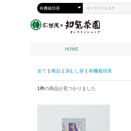
HOME
全て
|
商品
|
深むし茶
|
有機栽培茶
1件
の商品が見つかりました