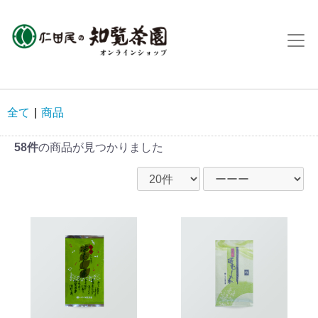
全て
|
商品
58件
の商品が見つかりました