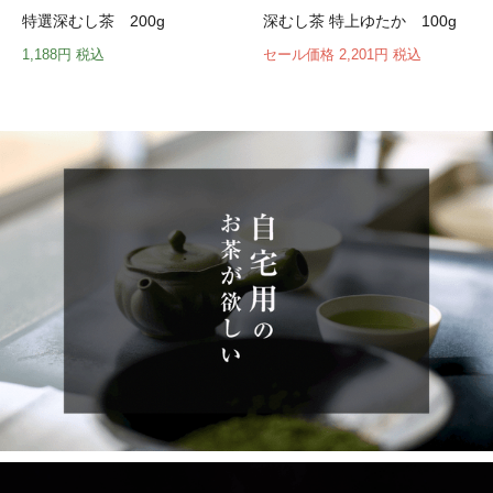
特選深むし茶 200g
深むし茶 特上ゆたか 100g
1,188円 税込
セール価格 2,201円 税込