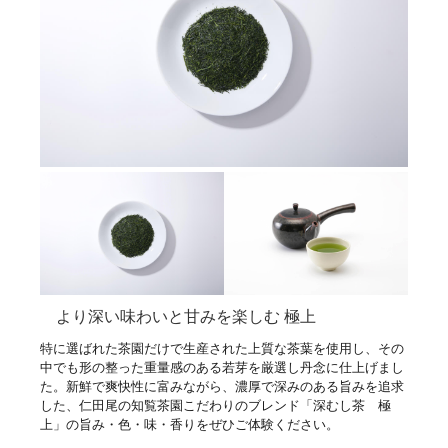
より深い味わいと甘みを楽しむ 極上
特に選ばれた茶園だけで生産された上質な茶葉を使用し、その
中でも形の整った重量感のある若芽を厳選し丹念に仕上げまし
た。新鮮で爽快性に富みながら、濃厚で深みのある旨みを追求
した、仁田尾の知覧茶園こだわりのブレンド「深むし茶 極
上」の旨み・色・味・香りをぜひご体験ください。